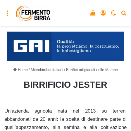
Menu
Vedi il carrello
Accedi
Cambia
C
Home
/
Microbirrifici italiani
/
Birrifici artigianali nelle Marche
BIRRIFICIO JESTER
Un’azienda agricola nata nel 2013 su terreni
abbandonati da 20 anni; la scelta di destinare parte di
quell’appezzamento, alla semina e alla coltivazione