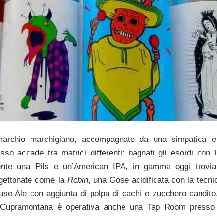
archio marchigiano, accompagnate da una simpatica e i
so accade tra matrici differenti: bagnati gli esordi con 
mente una Pils e un’American IPA, in gamma oggi trovi
gettonate come la
Robin
, una Gose acidificata con la tecni
use Ale con aggiunta di polpa di cachi e zucchero candito
Cupramontana è operativa anche una Tap Room presso