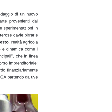
odaggio di un nuovo
arte provenienti dal
e sperimentazioni in
terose cavie birrarie
lesto
, realtà agricola
ne e dinamica come i
ncipali”, che in linea
orso imprenditoriale:
ardo finanziariamente
o IGA partendo da uve