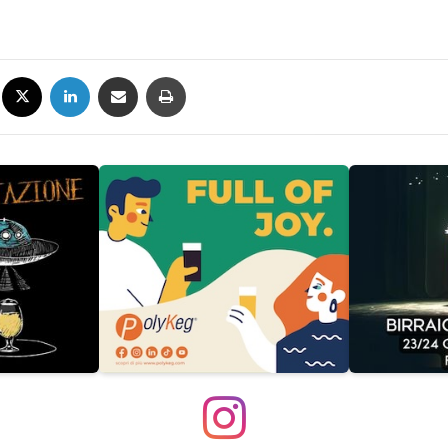
Facebook
X
LinkedIn
Condividi via mail
Stampa