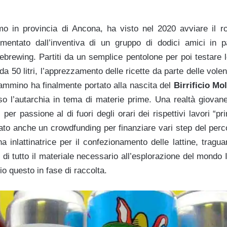
o in provincia di Ancona, ha visto nel 2020 avviare il r
limentato dall’inventiva di un gruppo di dodici amici in p
ebrewing. Partiti da un semplice pentolone per poi testare l
da 50 litri, l’apprezzamento delle ricette da parte delle volen
cammino ha finalmente portato alla nascita del
Birrificio Mo
so l’autarchia in tema di materie prime. Una realtà giova
i per passione al di fuori degli orari dei rispettivi lavori “pri
ato anche un crowdfunding per finanziare vari step del perc
na inlattinatrice per il confezionamento delle lattine, tragu
lo di tutto il materiale necessario all’esplorazione del mond
o questo in fase di raccolta.