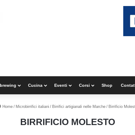
brewing
Cucina
Eventi
Corsi
Shop
Contat
Home
/
Microbirrifici italiani
/
Birrifici artigianali nelle Marche
/
Birrificio Moles
BIRRIFICIO MOLESTO