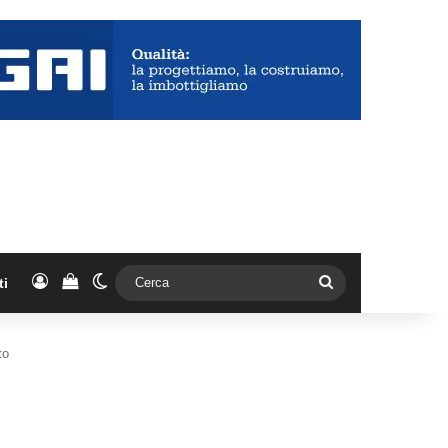
Accedi
Vedi il carrello
Cambia aspetto
Cerca
ti
to