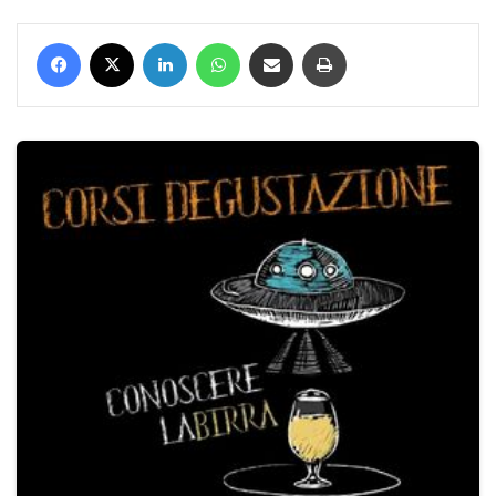
Facebook
X
LinkedIn
WhatsApp
Condividi via mail
Stampa