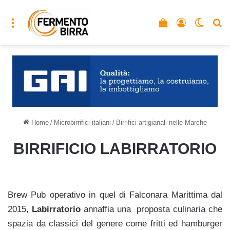
Menu
Vedi il carrello
Accedi
Cambia
C
Home
/
Microbirrifici italiani
/
Birrifici artigianali nelle Marche
BIRRIFICIO LABIRRATORIO
Brew Pub operativo in quel di Falconara Marittima dal
2015,
Labirratorio
annaffia una proposta culinaria che
spazia da classici del genere come fritti ed hamburger