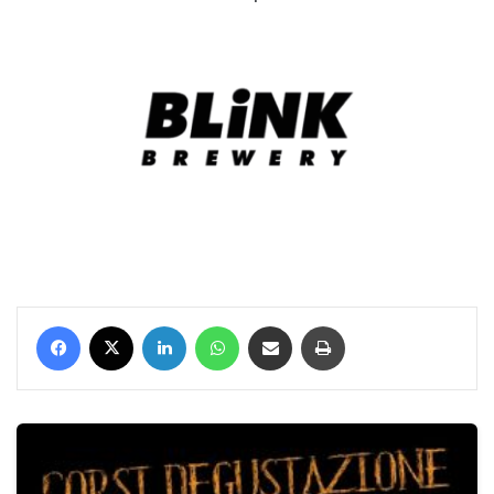
Facebook
X
LinkedIn
WhatsApp
Condividi via mail
Stampa