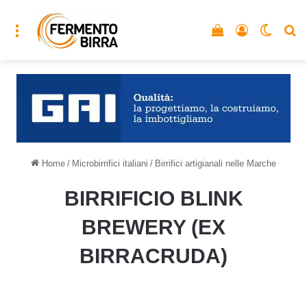
Menu
Vedi il carrello
Accedi
Cambia
C
Home
/
Microbirrifici italiani
/
Birrifici artigianali nelle Marche
BIRRIFICIO BLINK
BREWERY (EX
BIRRACRUDA)