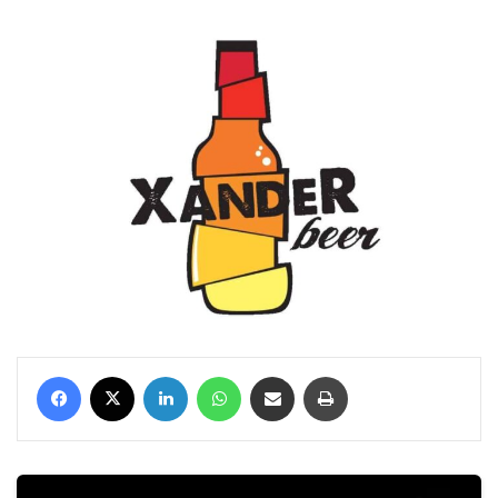
Facebook
X
LinkedIn
WhatsApp
Condividi via mail
Stampa