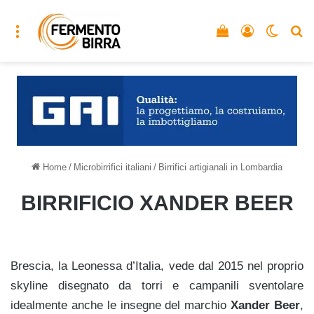
Menu
Vedi il carrello
Accedi
Cambia
C
Home
/
Microbirrifici italiani
/
Birrifici artigianali in Lombardia
BIRRIFICIO XANDER BEER
Brescia, la Leonessa d’Italia, vede dal 2015 nel proprio
skyline disegnato da torri e campanili sventolare
idealmente anche le insegne del marchio
Xander Beer
,