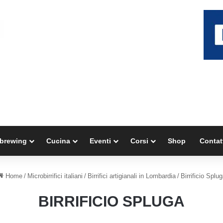
brewing
Cucina
Eventi
Corsi
Shop
Contat
Home
/
Microbirrifici italiani
/
Birrifici artigianali in Lombardia
/
Birrificio Splu
BIRRIFICIO SPLUGA