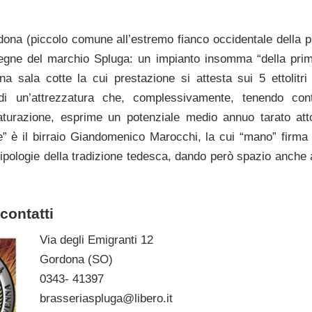
dona (piccolo comune all’estremo fianco occidentale della pr
egne del marchio Spluga: un impianto insomma “della prim
na sala cotte la cui prestazione si attesta sui 5 ettolitri 
 un’attrezzatura che, complessivamente, tenendo cont
urazione, esprime un potenziale medio annuo tarato attor
” è il birraio Giandomenico Marocchi, la cui “mano” firm
tipologie della tradizione tedesca, dando però spazio anche 
contatti
Via degli Emigranti 12
Gordona (SO)
0343- 41397
brasseriaspluga@libero.it