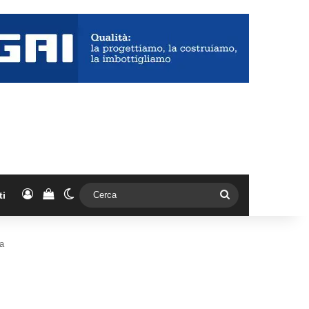
Accedi
Vedi il carrello
Cambia aspetto
Cerca
ti
ga