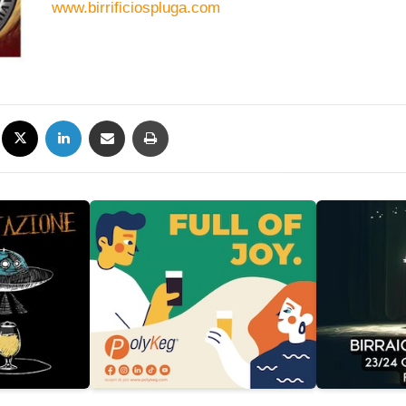
www.birrificiospluga.com
Facebook
X
LinkedIn
Condividi via mail
Stampa