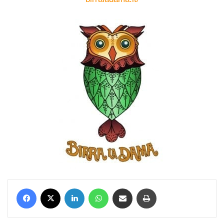
Facebook
X
LinkedIn
WhatsApp
Condividi via mail
Stampa