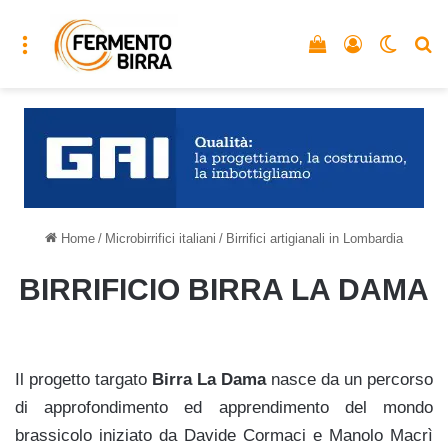
Menu
Vedi il carrello
Accedi
Cambia
C
Home
/
Microbirrifici italiani
/
Birrifici artigianali in Lombardia
BIRRIFICIO BIRRA LA DAMA
Il progetto targato
Birra La Dama
nasce da un percorso
di approfondimento ed apprendimento del mondo
brassicolo iniziato da Davide Cormaci e Manolo Macrì