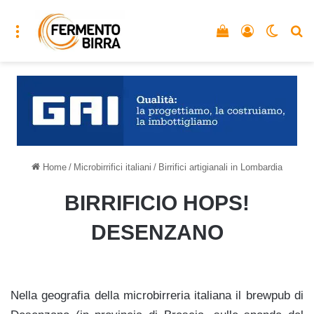
Menu
Vedi il carrello
Accedi
Cambia
C
Home
/
Microbirrifici italiani
/
Birrifici artigianali in Lombardia
BIRRIFICIO HOPS!
DESENZANO
Nella geografia della microbirreria italiana il brewpub di