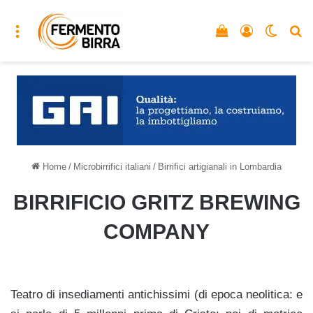
Menu
Vedi il carrello
Accedi
Cambia
C
Home
/
Microbirrifici italiani
/
Birrifici artigianali in Lombardia
BIRRIFICIO GRITZ BREWING
COMPANY
Teatro di insediamenti antichissimi (di epoca neolitica: e