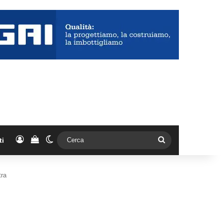
Accedi
Vedi il carrello
Cambia aspetto
Cerca
ti
tra