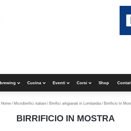
brewing
Cucina
Eventi
Corsi
Shop
Contat
Home
/
Microbirrifici italiani
/
Birrifici artigianali in Lombardia
/
Birrificio In Mos
BIRRIFICIO IN MOSTRA