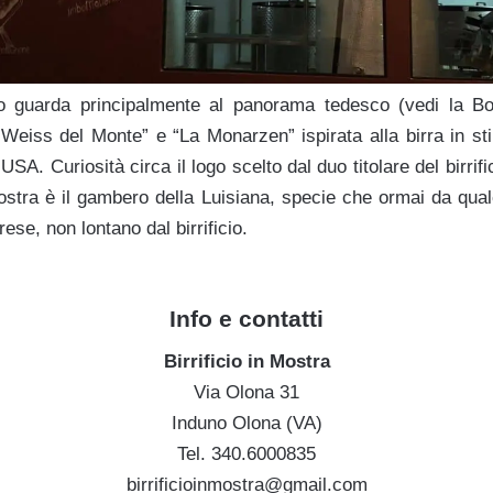
tico guarda principalmente al panorama tedesco (vedi la 
eiss del Monte” e “La Monarzen” ispirata alla birra in sti
USA. Curiosità circa il logo scelto dal duo titolare del birrif
ostra è il
gambero della Luisiana, specie che ormai da qua
ese, non lontano dal birrificio.
Info e contatti
Birrificio in Mostra
Via Olona 31
Induno Olona (VA)
Tel. 340.6000835
birrificioinmostra@gmail.com