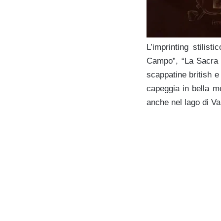
L’imprinting stilis
Campo”, “La Sacra W
scappatine british e 
capeggia in bella m
anche nel lago di Var
g