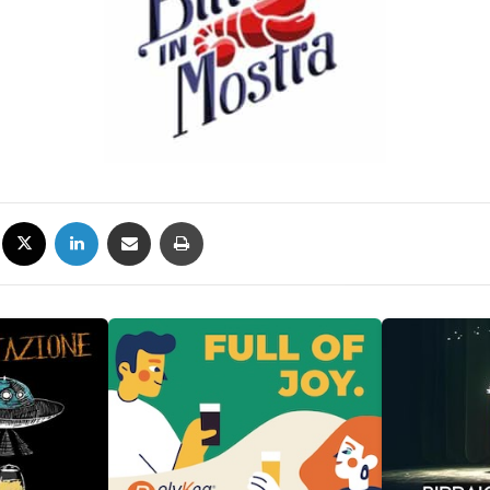
Facebook
X
LinkedIn
Condividi via mail
Stampa