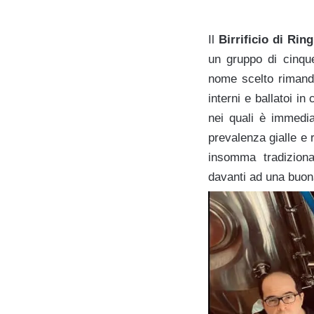
Il
Birrificio di Rin
un gruppo di cinque
nome scelto rimanda 
interni e ballatoi i
nei quali è immedia
prevalenza gialle e 
insomma tradizional
davanti ad una buona