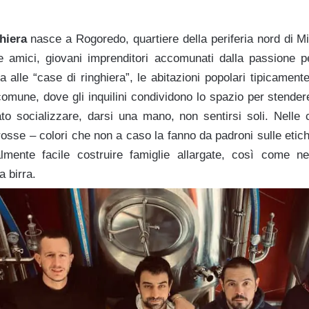
ghiera
nasce a Rogoredo, quartiere della periferia nord di Mil
 amici, giovani imprenditori accomunati dalla passione pe
alle “case di ringhiera”, le abitazioni popolari tipicamente
n comune, dove gli inquilini condividono lo spazio per stende
to socializzare, darsi una mano, non sentirsi soli. Nelle c
rosse – colori che non a caso la fanno da padroni sulle etichet
mente facile costruire famiglie allargate, così come nel
 birra.