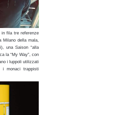
 in fila tre referenze
la Milano della mala,
i), una Saison “alla
oca la “My Way”, con
o i luppoli utilizzati
 i monaci trappisti