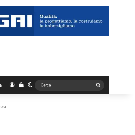
Accedi
Vedi il carrello
Cambia aspetto
Cerca
ti
iera