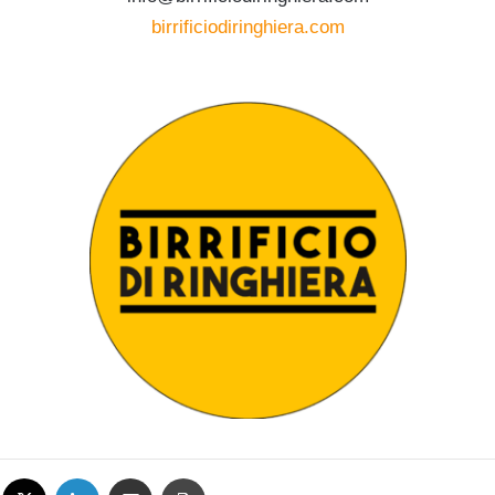
birrificiodiringhiera.com
Facebook
X
LinkedIn
Condividi via mail
Stampa