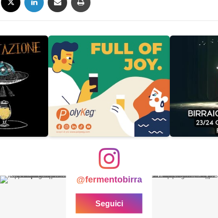
@fermentobirra
Seguici