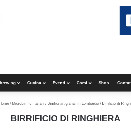
brewing
Cucina
Eventi
Corsi
Shop
Contat
Home
/
Microbirrifici italiani
/
Birrifici artigianali in Lombardia
/
Birrificio di Ringh
BIRRIFICIO DI RINGHIERA