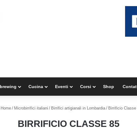
brewing
Cucina
Eventi
Corsi
Shop
Contat
Home
/
Microbirrifici italiani
/
Birrifici artigianali in Lombardia
/
Birrificio Classe
BIRRIFICIO CLASSE 85