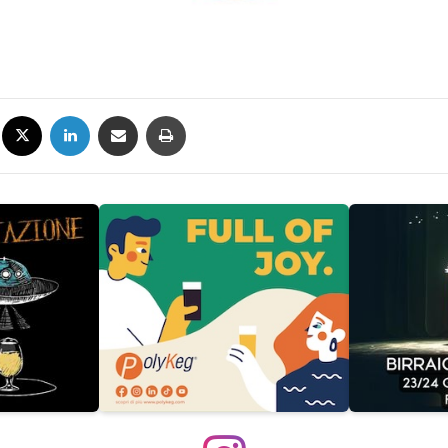
Facebook
X
LinkedIn
Condividi via mail
Stampa