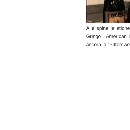
Alle spine le etich
Gringo”, American 
ancora la “Bitterswee
g
g