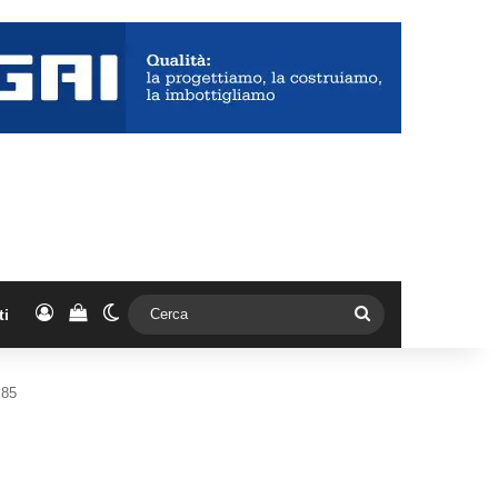
Accedi
Vedi il carrello
Cambia aspetto
Cerca
ti
 85