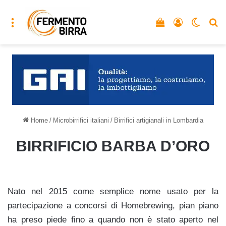
Menu
Vedi il carrello
Accedi
Cambia
C
Home
/
Microbirrifici italiani
/
Birrifici artigianali in Lombardia
BIRRIFICIO BARBA D’ORO
Nato nel 2015 come semplice nome usato per la
partecipazione a concorsi di Homebrewing, pian piano
ha preso piede fino a quando non è stato aperto nel