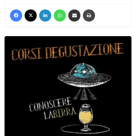
Facebook
X
LinkedIn
WhatsApp
Condividi via mail
Stampa