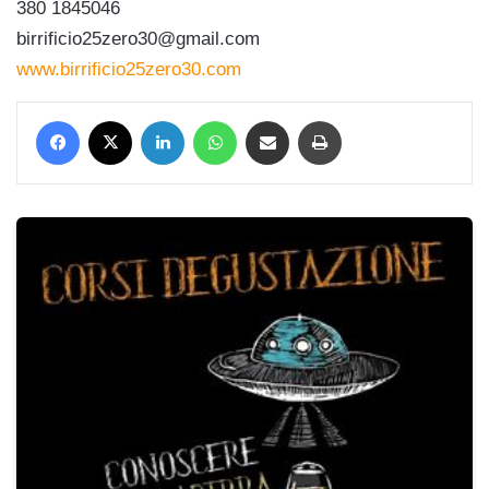
380 1845046
birrificio25zero30@gmail.com
www.birrificio25zero30.com
Facebook
X
LinkedIn
WhatsApp
Condividi via mail
Stampa