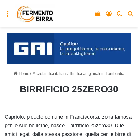
Menu
Vedi il carrello
Accedi
Cambia
C
Home
/
Microbirrifici italiani
/
Birrifici artigianali in Lombardia
BIRRIFICIO 25ZERO30
Capriolo, piccolo comune in Franciacorta, zona famosa
per le sue bollicine, nasce il birrificio 25zero30. Due
amici legati dalla stessa passione, quella per le birre di