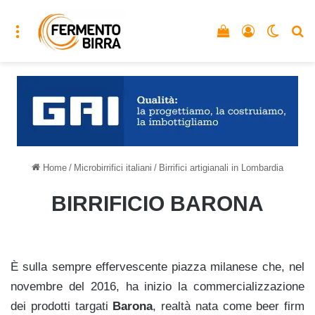
Menu
Vedi il carrello
Accedi
Cambia
C
Home
/
Microbirrifici italiani
/
Birrifici artigianali in Lombardia
BIRRIFICIO BARONA
È sulla sempre effervescente piazza milanese che, nel
novembre del 2016, ha inizio la commercializzazione
dei prodotti targati
Barona
, realtà nata come beer firm