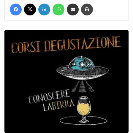
Facebook
X
LinkedIn
WhatsApp
Condividi via mail
Stampa