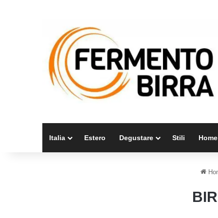
Italia
Estero
Degustare
Stili
Home
Ho
BIR