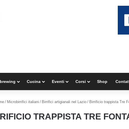
brewing
Cucina
Eventi
Corsi
Shop
Contat
me
/
Microbirrifici italiani
/
Birrifici artigianali nel Lazio
/
Birrificio trappista Tre 
RIFICIO TRAPPISTA TRE FON