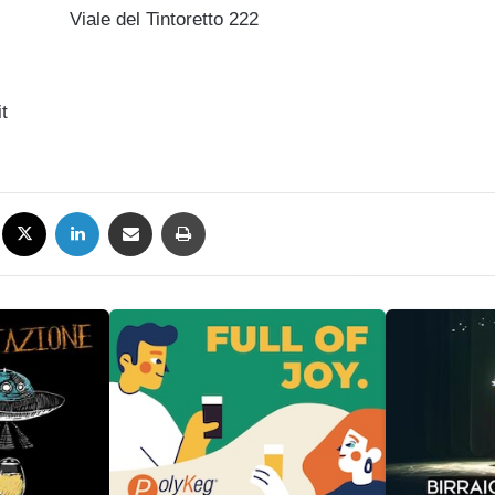
Viale del Tintoretto 222
it
Facebook
X
LinkedIn
Condividi via mail
Stampa