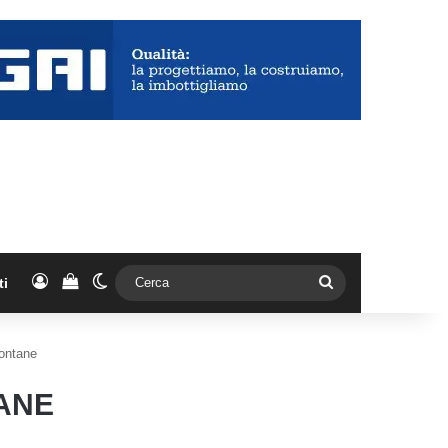
Accedi
Vedi il carrello
Cambia aspetto
Cerca
ti
Fontane
TANE