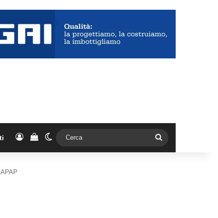
Accedi
Vedi il carrello
Cambia aspetto
Cerca
ti
ZAPAP