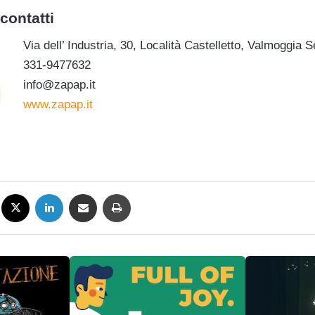
contatti
Via dell’ Industria, 30, Località Castelletto, Valmoggia 
331-9477632
info@zapap.it
www.zapap.it
Facebook
X
LinkedIn
Condividi via mail
Stampa