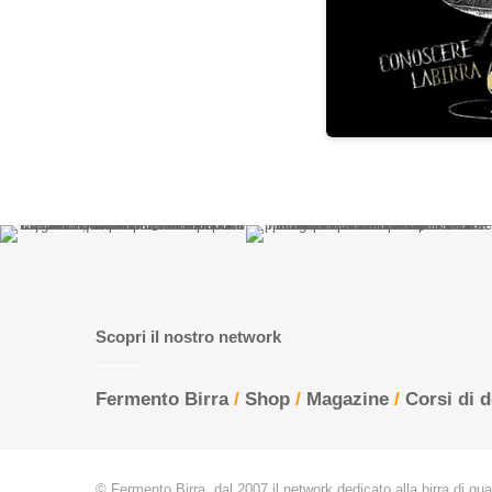
Scopri il nostro network
Fermento Birra
/
Shop
/
Magazine
/
Corsi di 
© Fermento Birra, dal 2007 il network dedicato alla birra di quali