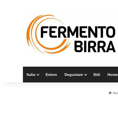
Italia
Estero
Degustare
Stili
Home
Ho