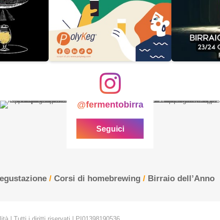
@fermentobirra
Seguici
degustazione
/
Corsi di homebrewing
/
Birraio dell’Anno
tà | Tutti i diritti riservati | PI01398190536