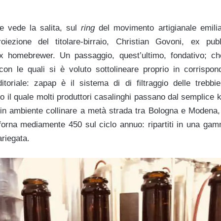
e vede la salita, sul
ring
del movimento artigianale emilia
iezione del titolare-birraio, Christian Govoni, ex pu
 homebrewer. Un passaggio, quest’ultimo, fondativo; che 
 con le quali si è voluto sottolineare proprio in corrispon
toriale: zapap è il sistema di di filtraggio delle trebbi
 il quale molti produttori casalinghi passano dal semplice k
, in ambiente collinare a metà strada tra Bologna e Modena,
sforna mediamente 450 sul ciclo annuo: ripartiti in una gam
ariegata.