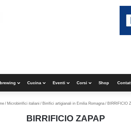
brewing
Cucina
Eventi
Corsi
Shop
Contat
me
/
Microbirrifici italiani
/
Birrifici artigianali in Emilia Romagna
/
BIRRIFICIO 
BIRRIFICIO ZAPAP