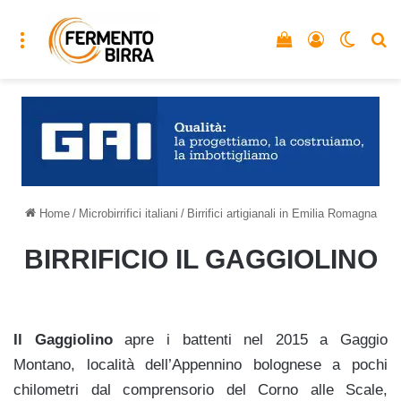
Menu
Vedi il carrello
Accedi
Cambia
C
Home
/
Microbirrifici italiani
/
Birrifici artigianali in Emilia Romagna
BIRRIFICIO IL GAGGIOLINO
Il Gaggiolino
apre i battenti nel 2015 a Gaggio
Montano, località dell’Appennino bolognese a pochi
chilometri dal comprensorio del Corno alle Scale,