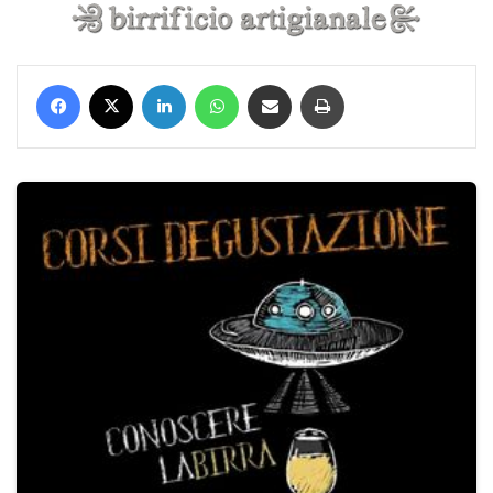
Facebook
X
LinkedIn
WhatsApp
Condividi via mail
Stampa