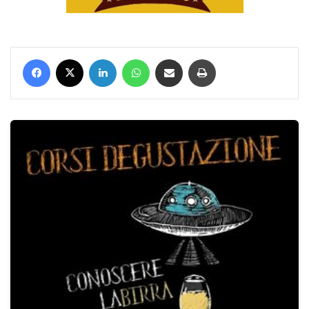
Facebook
X
LinkedIn
WhatsApp
Condividi via mail
Stampa