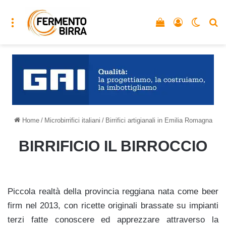
Menu
Vedi il carrello
Accedi
Cambia
C
Home
/
Microbirrifici italiani
/
Birrifici artigianali in Emilia Romagna
BIRRIFICIO IL BIRROCCIO
Piccola realtà della provincia reggiana nata come beer
firm nel 2013, con ricette originali brassate su impianti
terzi fatte conoscere ed apprezzare attraverso la