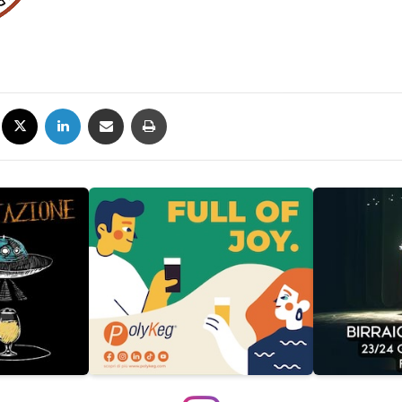
Facebook
X
LinkedIn
Condividi via mail
Stampa