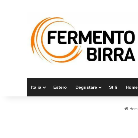
Italia
Estero
Degustare
Stili
Home
Hom