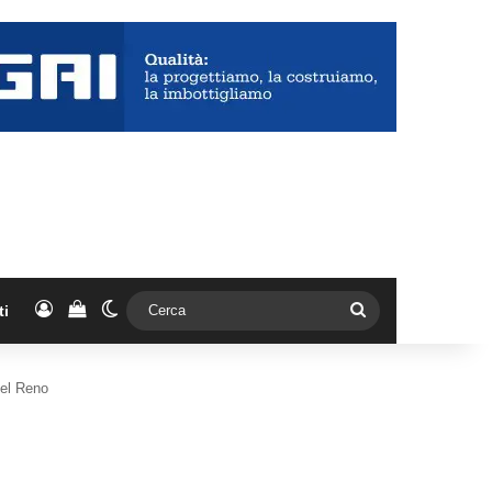
Accedi
Vedi il carrello
Cambia aspetto
Cerca
ti
 del Reno