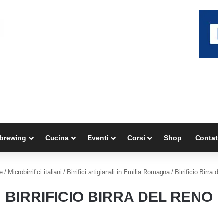
brewing
Cucina
Eventi
Corsi
Shop
Contat
e
/
Microbirrifici italiani
/
Birrifici artigianali in Emilia Romagna
/
Birrificio Birra
BIRRIFICIO BIRRA DEL RENO