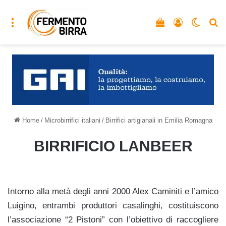
Menu
Vedi il carrello
Accedi
Cambia
C
Home
/
Microbirrifici italiani
/
Birrifici artigianali in Emilia Romagna
BIRRIFICIO LANBEER
Intorno alla metà degli anni 2000 Alex Caminiti e l’amico
Luigino, entrambi produttori casalinghi, costituiscono
l’associazione “2 Pistoni” con l’obiettivo di raccogliere