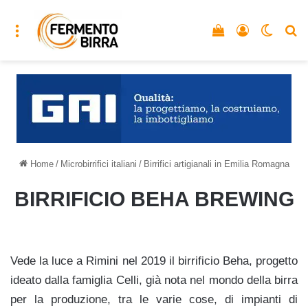
Menu
Vedi il carrello
Accedi
Cambia
C
Home
/
Microbirrifici italiani
/
Birrifici artigianali in Emilia Romagna
BIRRIFICIO BEHA BREWING
Vede la luce a Rimini nel 2019 il birrificio Beha, progetto
ideato dalla famiglia Celli, già nota nel mondo della birra
per la produzione, tra le varie cose, di impianti di