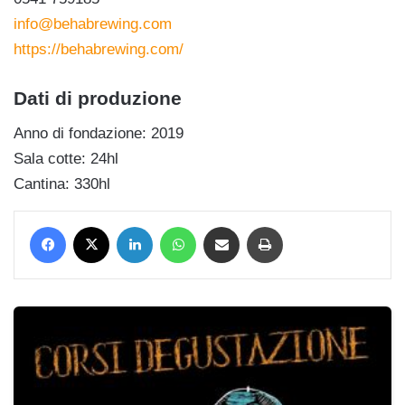
info@behabrewing.com
https://behabrewing.com/
Dati di produzione
Anno di fondazione: 2019
Sala cotte: 24hl
Cantina: 330hl
Facebook
X
LinkedIn
WhatsApp
Condividi via mail
Stampa