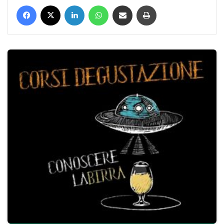
Facebook
X
LinkedIn
WhatsApp
Condividi via mail
Stampa