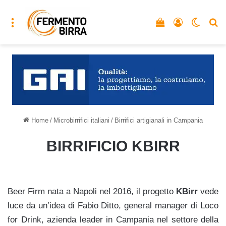
Menu
Vedi il carrello
Accedi
Cambia
C
Home
/
Microbirrifici italiani
/
Birrifici artigianali in Campania
BIRRIFICIO KBIRR
Beer Firm nata a Napoli nel 2016, il progetto
KBirr
vede
luce da un’idea di Fabio Ditto, general manager di Loco
for Drink, azienda leader in Campania nel settore della