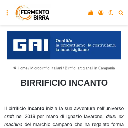
Menu
Vedi il carrello
Accedi
Cambia
C
Home
/
Microbirrifici italiani
/
Birrifici artigianali in Campania
BIRRIFICIO INCANTO
Il birrificio
Incanto
inizia la sua avventura nell’universo
craft
nel 2019 per mano di Ignazio Iavarone,
deux ex
machina
del marchio campano che ha regalato forma