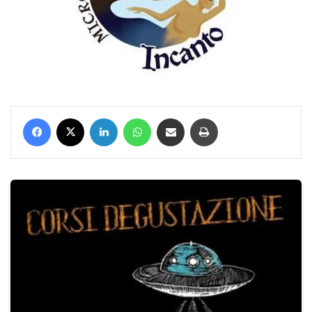
Facebook
X
LinkedIn
WhatsApp
Condividi via mail
Stampa