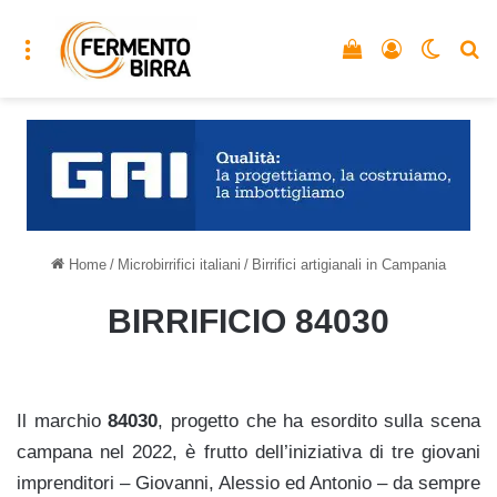
Menu
Vedi il carrello
Accedi
Cambia
C
Home
/
Microbirrifici italiani
/
Birrifici artigianali in Campania
BIRRIFICIO 84030
Il marchio
84030
, progetto che ha esordito sulla scena
campana nel 2022, è frutto dell’iniziativa di tre giovani
imprenditori – Giovanni, Alessio ed Antonio – da sempre