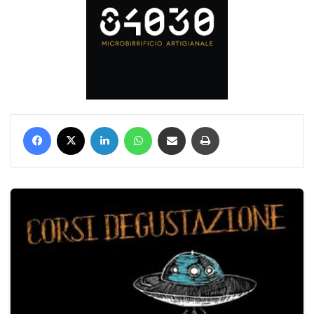
Facebook
X
LinkedIn
WhatsApp
Condividi via mail
Stampa