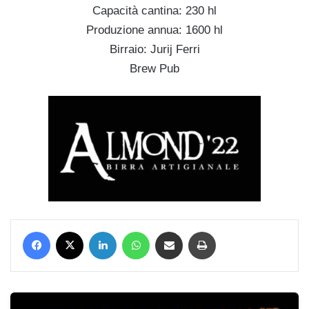
Capacità cantina: 230 hl
Produzione annua: 1600 hl
Birraio:
Jurij Ferri
Brew Pub
Facebook
X
LinkedIn
WhatsApp
Condividi via mail
Stampa