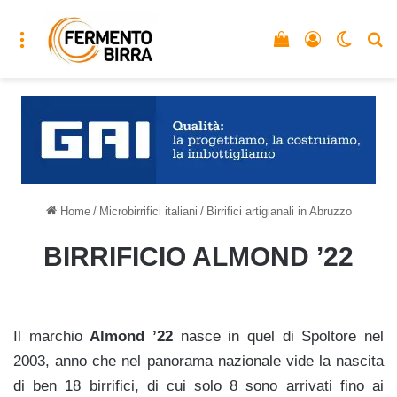
Menu
Vedi il carrello
Accedi
Cambia
C
Home
/
Microbirrifici italiani
/
Birrifici artigianali in Abruzzo
BIRRIFICIO ALMOND ’22
Il marchio
Almond ’22
nasce in quel di Spoltore nel
2003, anno che nel panorama nazionale vide la nascita
di ben 18 birrifici, di cui solo 8 sono arrivati fino ai