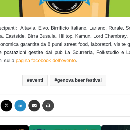
rtecipanti: Altavia, Elvo, Birrificio Italiano, Lariano, Rurale,
a, Eastside, Birra Busalla, Hilltop, Kamun, Lord Chambray, 
tronomica garantita da 8 punti street food, laboratori, visite
re postazioni gestite dai pub La Scurreria, Folkstudio e 
ni sulla
pagina facebook dell’evento
.
eventi
genova beer festival
Facebook
X
LinkedIn
Condividi via mail
Stampa