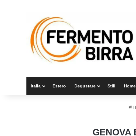
Italia
Estero
Degustare
Stili
Home
H
GENOVA B