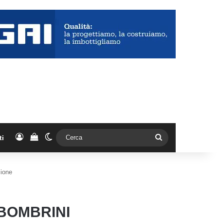
Accedi
Vedi il carrello
Cambia aspetto
Cerca
ti
zione
 BOMBRINI