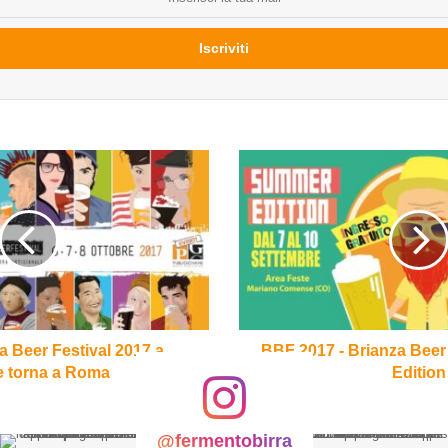
BBF
2017
-
Brianza
Beer
Festival
Summer
Edition
 Beer Festival 2017 a
BBF 2017 - Brianza Beer
e torna a Roma
Edition
@fermentobirra