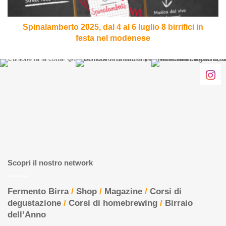
8
birrifici
in
Spinalamberto 2025, dal 4 al 6 luglio 8 birrifici in
festa
festa nel modenese
nel
modenese
Scopri il nostro network
Fermento Birra
/
Shop
/
Magazine
/
Corsi di
degustazione
/
Corsi di homebrewing
/
Birraio
dell’Anno