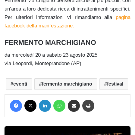
Fermento Marchigiano penserà anche ai più piccoli, con
un’area a loro dedicata ricca di intrattenimenti specifici.
Per ulteriori informazioni vi rimandiamo alla
pagina
facebook della manifestazione.
FERMENTO MARCHIGIANO
da mercoledì 20 a sabato 23 agosto 2025
via Leopardi, Monteprandone (AP)
eventi
fermento marchigiano
festival
Facebook
X
LinkedIn
WhatsApp
Condividi via mail
Stampa