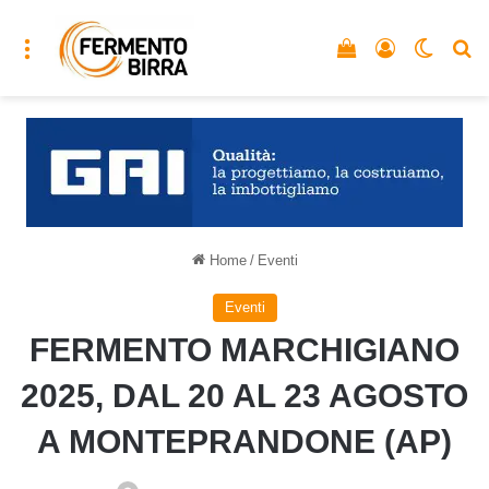
Menu
Vedi il carrello
Accedi
Cambia
C
Home
/
Eventi
Eventi
FERMENTO MARCHIGIANO
2025, DAL 20 AL 23 AGOSTO
A MONTEPRANDONE (AP)