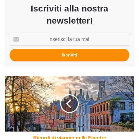
Iscriviti alla nostra
newsletter!
Inserisci
la
tua
mail
Ricordi
di
viaggio
nelle
Fiandre
Ricordi di viaggio nelle Fiandre