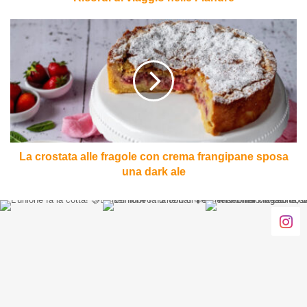
La
crostata
alle
fragole
con
crema
frangipane
sposa
una
dark
La crostata alle fragole con crema frangipane sposa
ale
una dark ale