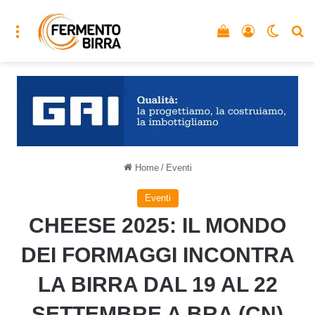
Menu
Vedi il carrello
Accedi
Cambia
C
Home
/
Eventi
Eventi
CHEESE 2025: IL MONDO
DEI FORMAGGI INCONTRA
LA BIRRA DAL 19 AL 22
SETTEMBRE A BRA (CN)