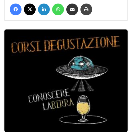
Facebook
X
LinkedIn
WhatsApp
Condividi via mail
Stampa