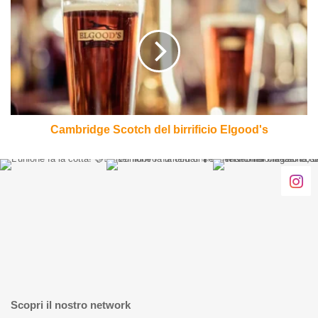
14
Scotch
settembre
del
2025
birrificio
Elgood's
Cambridge Scotch del birrificio Elgood's
Scopri il nostro network