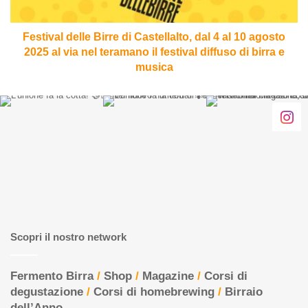
al
10
agosto
Festival delle Birre di Castellalto, dal 4 al 10 agosto
2025
2025 al via nel teramano il festival diffuso di birra e
al
musica
via
nel
teramano
il
festival
diffuso
di
birra
e
musica
Scopri il nostro network
Fermento Birra
/
Shop
/
Magazine
/
Corsi di
degustazione
/
Corsi di homebrewing
/
Birraio
dell’Anno