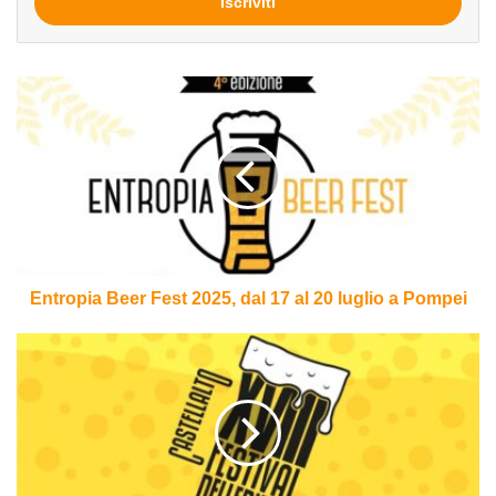
mail
Entropia
Beer
Fest
2025,
dal
17
al
20
luglio
a
Entropia Beer Fest 2025, dal 17 al 20 luglio a Pompei
Pompei
Festival
delle
Birre
di
Castellalto,
dal
4