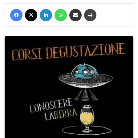
Facebook
X
LinkedIn
WhatsApp
Condividi via mail
Stampa