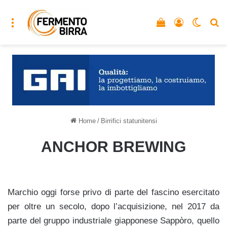
Menu
Vedi il carrello
Accedi
Cambia
C
Home
/
Birrifici statunitensi
ANCHOR BREWING
Marchio oggi forse privo di parte del fascino esercitato
per oltre un secolo, dopo l’acquisizione, nel 2017 da
parte del gruppo industriale giapponese Sappòro, quello