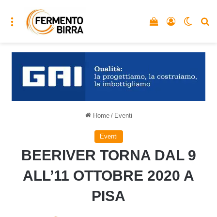
Menu
Vedi il carrello
Accedi
Cambia
C
Home
/
Eventi
Eventi
BEERIVER TORNA DAL 9
ALL’11 OTTOBRE 2020 A
PISA