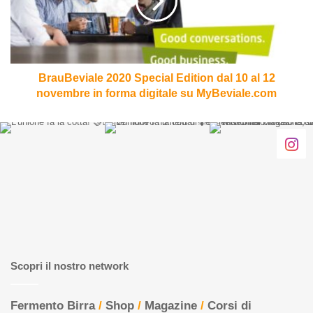
dal
10
al
12
novembre
in
BrauBeviale 2020 Special Edition dal 10 al 12
forma
novembre in forma digitale su MyBeviale.com
digitale
su
MyBeviale.com
Scopri il nostro network
Fermento Birra
/
Shop
/
Magazine
/
Corsi di