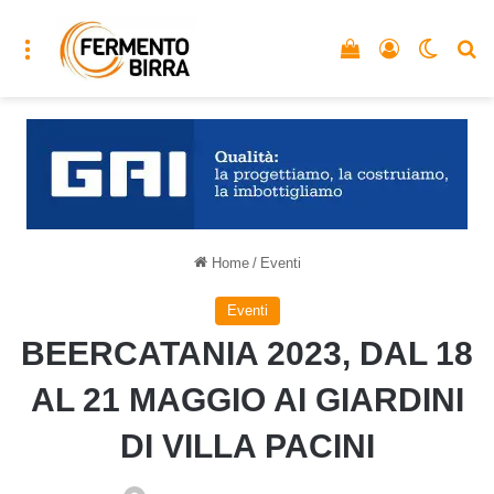
Menu
Vedi il carrello
Accedi
Cambia
C
Home
/
Eventi
Eventi
BEERCATANIA 2023, DAL 18
AL 21 MAGGIO AI GIARDINI
DI VILLA PACINI