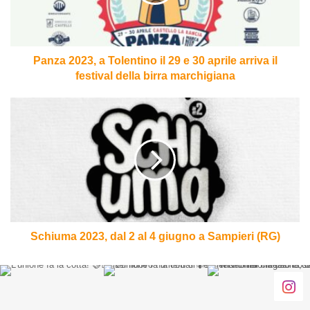
29
e
30
aprile
arriva
Panza 2023, a Tolentino il 29 e 30 aprile arriva il
il
festival della birra marchigiana
festival
della
Schiuma
birra
2023,
marchigiana
dal
2
al
4
giugno
a
Sampieri
(RG)
Schiuma 2023, dal 2 al 4 giugno a Sampieri (RG)