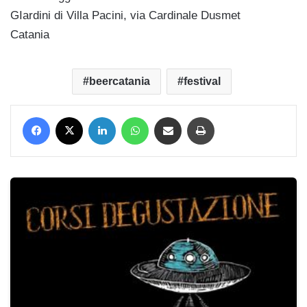
GIardini di Villa Pacini, via Cardinale Dusmet
Catania
beercatania
festival
Facebook
X
LinkedIn
WhatsApp
Condividi via mail
Stampa