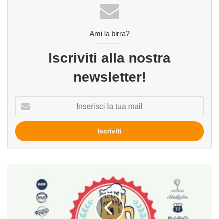
Ami la birra?
Iscriviti alla nostra
newsletter!
Inserisci
la
tua
mail
Panza
2023,
a
Tolentino
il