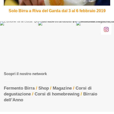
al
6
Solo Birra a Riva del Garda dal 3 al 6 febbraio 2019
febbraio
2019
Scopri il nostro network
Fermento Birra
/
Shop
/
Magazine
/
Corsi di
degustazione
/
Corsi di homebrewing
/
Birraio
dell’Anno