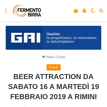
Menu
Vedi il carrello
Accedi
Cambia
C
Home
/
Eventi
Eventi
BEER ATTRACTION DA
SABATO 16 A MARTEDÌ 19
FEBBRAIO 2019 A RIMINI