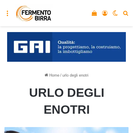
Menu
Vedi il carrello
Accedi
Cambia
C
Home
/
urlo degli enotri
URLO DEGLI
ENOTRI
Un