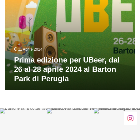
aprile
2024
al
Barton
Park
di
Perugia
11 Aprile 2024
Prima edizione per UBeer, dal
26 al 28 aprile 2024 al Barton
Park di Perugia