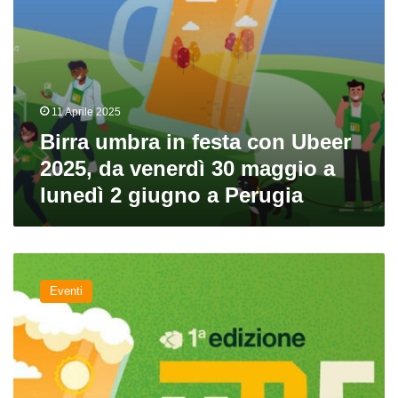
30
maggio
a
lunedì
2
giugno
11 Aprile 2025
a
Perugia
Birra umbra in festa con Ubeer
2025, da venerdì 30 maggio a
lunedì 2 giugno a Perugia
Prima
edizione
Eventi
per
UBeer,
dal
26
al
28