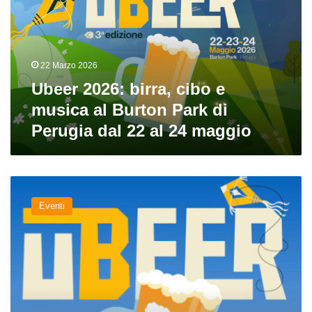
e
musica
al
Burton
22 Marzo 2026
Park
di
Ubeer 2026: birra, cibo e
Perugia
musica al Burton Park di
dal
Perugia dal 22 al 24 maggio
22
al
24
maggio
Birra
umbra
Eventi
in
festa
con
Ubeer
2025,
da
venerdì