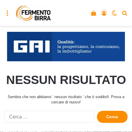
Menu
Vedi il carrello
Accedi
Cambia
C
NESSUN RISULTATO
Sembra che non abbiamo ’ nessun risultato ’ che ti soddisfi. Prova a
cercare di nuovo!
Ricerca
per: