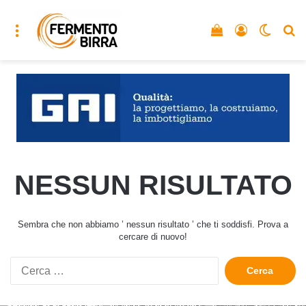
Menu
Vedi il carrello
Accedi
Cambia
C
NESSUN RISULTATO
Sembra che non abbiamo ’ nessun risultato ’ che ti soddisfi. Prova a
cercare di nuovo!
Ricerca
per: