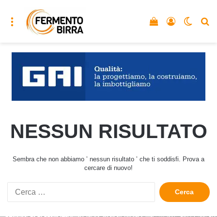
Menu
Vedi il carrello
Accedi
Cambia
C
NESSUN RISULTATO
Sembra che non abbiamo ’ nessun risultato ’ che ti soddisfi. Prova a
cercare di nuovo!
Ricerca
per: