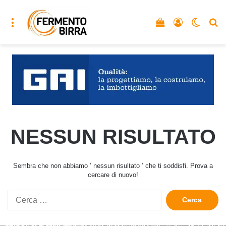
Menu
Vedi il carrello
Accedi
Cambia
C
NESSUN RISULTATO
Sembra che non abbiamo ’ nessun risultato ’ che ti soddisfi. Prova a
cercare di nuovo!
Ricerca
per: