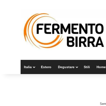
Italia
Estero
Degustare
Stili
Home
Semb