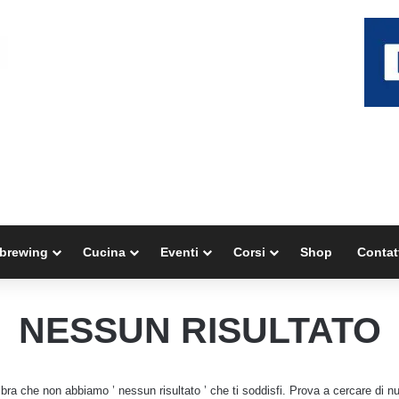
brewing
Cucina
Eventi
Corsi
Shop
Contat
NESSUN RISULTATO
ra che non abbiamo ’ nessun risultato ’ che ti soddisfi. Prova a cercare di n