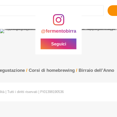
Ricerca
per:
@fermentobirra
Seguici
degustazione
/
Corsi di homebrewing
/
Birraio dell’Anno
tà | Tutti i diritti riservati | PI01398190536