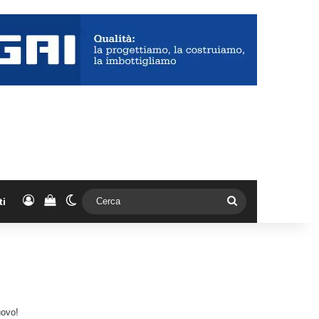
Accedi
Vedi il carrello
Cambia aspetto
Cerca
ti
uovo!