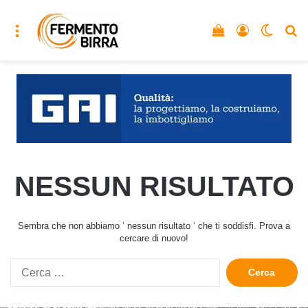
Menu
Vedi il carrello
Accedi
Cambia
C
NESSUN RISULTATO
Sembra che non abbiamo ’ nessun risultato ’ che ti soddisfi. Prova a
cercare di nuovo!
Ricerca
per: