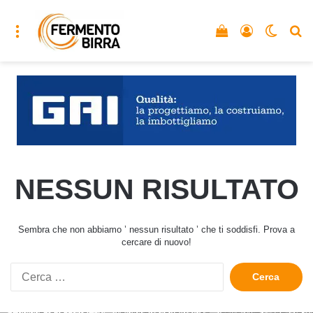
Menu
Vedi il carrello
Accedi
Cambia
C
NESSUN RISULTATO
Sembra che non abbiamo ’ nessun risultato ’ che ti soddisfi. Prova a
cercare di nuovo!
Ricerca
per: