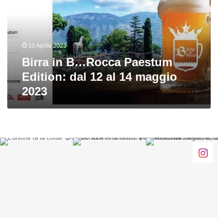
Paestum
Edition:
dal
12
10 Aprile 2023
al
14
Birra in B…Rocca Paestum
maggio
Edition: dal 12 al 14 maggio
2023
2023