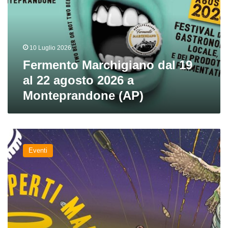
al
22
agosto
2026
10 Luglio 2026
a
Monteprandone
Fermento Marchigiano dal 19
(AP)
al 22 agosto 2026 a
Monteprandone (AP)
Dal
6
Eventi
all’8
dicembre
birrifici
marchegiani
in
festa
con