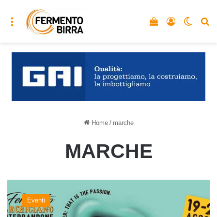
Menu
Vedi il carrello
Accedi
Cambia
C
Home
/
marche
MARCHE
Fermento
Marchigiano
Eventi
dal
19