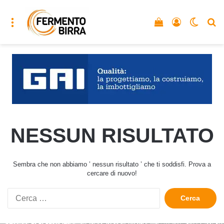
Menu
Vedi il carrello
Accedi
Cambia
C
NESSUN RISULTATO
Sembra che non abbiamo ’ nessun risultato ’ che ti soddisfi. Prova a
cercare di nuovo!
Ricerca
per: