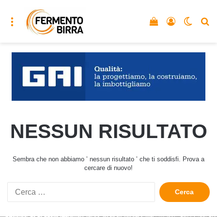
Menu
Vedi il carrello
Accedi
Cambia
C
NESSUN RISULTATO
Sembra che non abbiamo ’ nessun risultato ’ che ti soddisfi. Prova a
cercare di nuovo!
Ricerca
per: