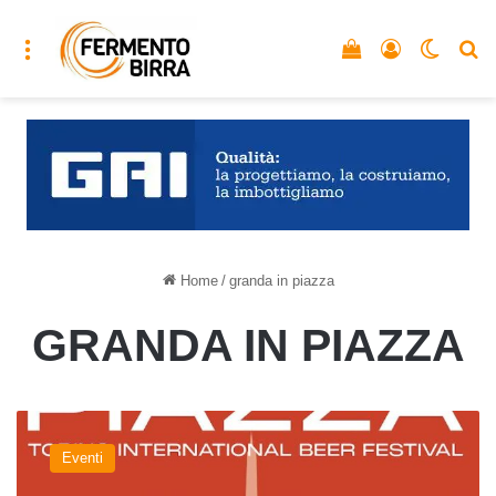
Menu
Vedi il carrello
Accedi
Cambia
C
Home
/
granda in piazza
GRANDA IN PIAZZA
Dal
5
Eventi
al
7