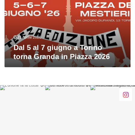
giugno
a
Torino
torna
Granda
in
21 Aprile 2026
Piazza
Dal 5 al 7 giugno a Torino
2026
torna Granda in Piazza 2026