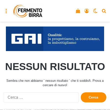
Menu
Vedi il carrello
Accedi
Cambia
C
NESSUN RISULTATO
Sembra che non abbiamo ’ nessun risultato ’ che ti soddisfi. Prova a
cercare di nuovo!
Ricerca
per: